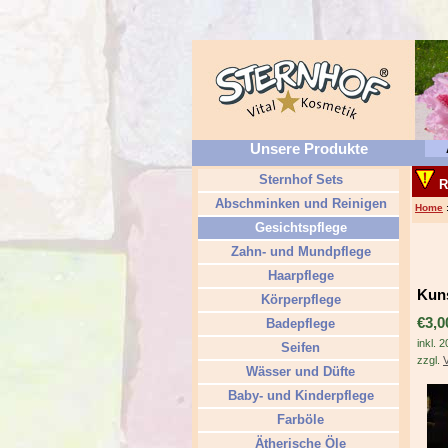
Unsere Produkte
Sternhof Sets
R
Abschminken und Reinigen
Home
Gesichtspflege
Zahn- und Mundpflege
Haarpflege
Kuns
Körperpflege
€3,0
Badepflege
inkl. 
Seifen
zzgl.
Wässer und Düfte
Baby- und Kinderpflege
Farböle
Ätherische Öle