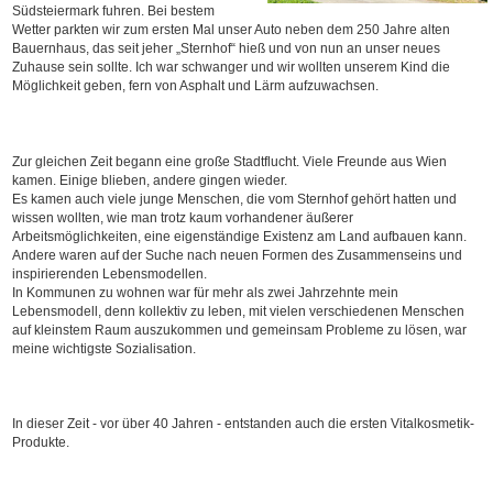
Südsteiermark fuhren. Bei bestem
Wetter parkten wir zum ersten Mal unser Auto neben dem 250 Jahre alten
Bauernhaus, das seit jeher „Sternhof“ hieß und von nun an unser neues
Zuhause sein sollte. Ich war schwanger und wir wollten unserem Kind die
Möglichkeit geben, fern von Asphalt und Lärm aufzuwachsen.
Zur gleichen Zeit begann eine große Stadtflucht. Viele Freunde aus Wien
kamen. Einige blieben, andere gingen wieder.
Es kamen auch viele junge Menschen, die vom Sternhof gehört hatten und
wissen wollten, wie man trotz kaum vorhandener äußerer
Arbeitsmöglichkeiten, eine eigenständige Existenz am Land aufbauen kann.
Andere waren auf der Suche nach neuen Formen des Zusammenseins und
inspirierenden Lebensmodellen.
In Kommunen zu wohnen war für mehr als zwei Jahrzehnte mein
Lebensmodell, denn kollektiv zu leben, mit vielen verschiedenen Menschen
auf kleinstem Raum auszukommen und gemeinsam Probleme zu lösen, war
meine wichtigste Sozialisation.
In dieser Zeit - vor über 40 Jahren - entstanden auch die ersten Vitalkosmetik-
Produkte.