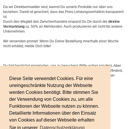
Da wir Direktvermarkter sind, kannst Du unsere Produkte nur über uns
beziehen. Damit ist gesichert, dass das Preis-Leistungsverhältnis transparent
ist.
Durch den Wegfall des Zwischenhandels ersparst Du Dir durch die
direkte
Vermarktung
ca. 50% an Mehrkosten. Auch produzieren wir nicht für andere
Unternehmen.
Wir versenden prompt. Wenn Du Deine Bestellung innerhalb einer Woche
nicht erhältst, melde Dich bitte!
Du bist herzlichst eingeladen, uns zu besuchen! (Bitte vorher anrufen). Aber
schreck Dich nicht – es kann sein, dass Du mich am Kopf stehend vorfindest,
weil ich gerade mein tägliches Yoga-Programm absolviere: na ja, unser
Diese Seite verwendet Cookies. Für eine
Briefträger hat sich schon daran gewöhnt!
uneingeschränkte Nutzung der Webseite
werden Cookies benötigt. Bitte stimmen Sie
der Verwendung von Cookies zu, um alle
Funktionen der Webseite nutzen zu können.
Detaillierte Informationen über den Einsatz
von Cookies auf dieser Webseite erhalten
Sie in unserer
Datenschutzerklärung