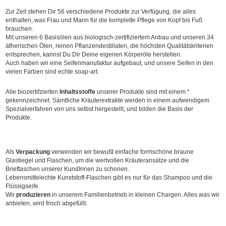
Zur Zeit stehen Dir 56 verschiedene Produkte zur Verfügung, die alles
enthalten, was Frau und Mann für die komplette Pflege von Kopf bis Fuß
brauchen.
Mit unseren 6 Basisölen aus biologisch-zertifiziertem Anbau und unseren 34
ätherischen Ölen, reinen Pflanzendestillaten, die höchsten Qualitätskriterien
entsprechen, kannst Du Dir Deine eigenen Körperöle herstellen.
Auch haben wir eine Seifenmanufaktur aufgebaut, und unsere Seifen in den
vielen Farben sind echte soap-art.
Alle biozertifzierten
Inhaltsstoffe
unserer Produkte sind mit einem *
gekennzeichnet. Sämtliche Kräuterextrakte werden in einem aufwendigem
Spezialverfahren von uns selbst hergestellt, und bilden die Basis der
Produkte.
Als
Verpackung
verwenden wir bewußt einfache formschöne braune
Glastiegel und Flaschen, um die wertvollen Kräuteransätze und die
Brieftaschen unserer KundInnen zu schonen.
Lebensmittelechte Kunststoff-Flaschen gibt es nur für das Shampoo und die
Flüssigseife.
Wir
produzieren
in unserem Familienbetrieb in kleinen Chargen. Alles was wir
anbieten, wird frisch abgefüllt.