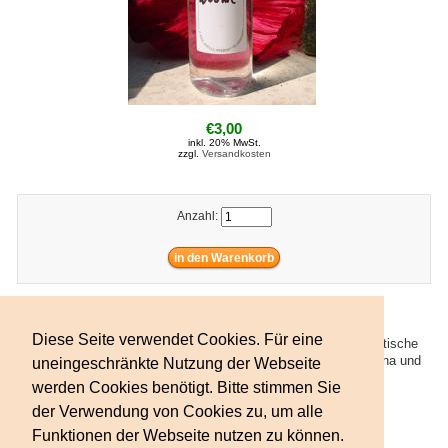
€3,00
inkl. 20% MwSt.
zzgl.
Versandkosten
Anzahl:
Diese Seite verwendet Cookies. Für eine
Zum Umfüllen für alle Wässer und Öle empfehlen wir Dir die praktische
Kunststoff-Flasche, 200 ml. Sicher und leicht im Baderaum, Sauna und
uneingeschränkte Nutzung der Webseite
auf Reisen.
werden Cookies benötigt. Bitte stimmen Sie
der Verwendung von Cookies zu, um alle
Funktionen der Webseite nutzen zu können.