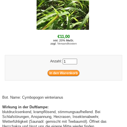
€11,00
inkl. 20% MwSt.
zzgl.
Versandkosten
Anzahl:
Bot. Name: Cymbopogon winterianus
Wirkung in der Duftlampe:
blutdrucksenkend, krampflösend, stimmungsaufhellend. Bei
Schlafstörungen, Anspannung, Herzrasen, Insektenabwehr,
Wetterfühligkeit (Saunaöl: gemischt mit Teebaumöl). Öffnet das
Herzchakra und lässt uns die eigene Mitte wieder finden.