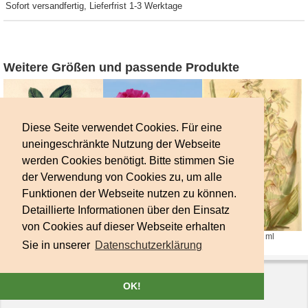
Sofort versandfertig, Lieferfrist 1-3 Werktage
Weitere Größen und passende Produkte
Diese Seite verwendet Cookies. Für eine
uneingeschränkte Nutzung der Webseite
werden Cookies benötigt. Bitte stimmen Sie
der Verwendung von Cookies zu, um alle
Funktionen der Webseite nutzen zu können.
Rosenblütenöl, 4 ml
Bergamottöl, 10 ml
Detaillierte Informationen über den Einsatz
von Cookies auf dieser Webseite erhalten
Rosenholzöl, 10 ml
Sie in unserer
Datenschutzerklärung
Copyright © 2026
Sternhof Vitalkosmetik
. Powered by
Zen Cart
Impressum
|
Versand und Bezahlung
|
Datenschutz
OK!
AGB
|
Widerrufsbelehrung
|
Kontakt