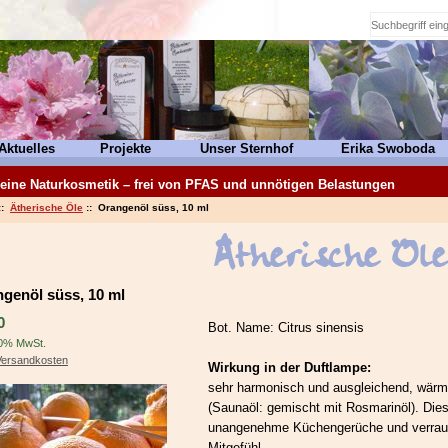
Aktuelles
Projekte
Unser Sternhof
Erika Swoboda
eine Naturkosmetik – frei von PFAS und unnötigen Belastungen
::
Ätherische Öle
:: Orangenöl süss, 10 ml
genöl süss, 10 ml
0
Bot. Name: Citrus sinensis
20% MwSt.
Versandkosten
Wirkung in der Duftlampe:
sehr harmonisch und ausgleichend, wär
(Saunaöl: gemischt mit Rosmarinöl). Die
unangenehme Küchengerüche und verrauch
Mitgefühl.