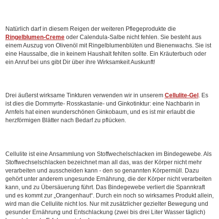
Natürlich darf in diesem Reigen der weiteren Pflegeprodukte die
Ringelblumen-Creme
oder Calendula-Salbe nicht fehlen. Sie besteht aus
einem Auszug von Olivenöl mit Ringelblumenblüten und Bienenwachs. Sie ist
eine Haussalbe, die in keinem Haushalt fehlten sollte. Ein Kräuterbuch oder
ein Anruf bei uns gibt Dir über ihre Wirksamkeit Auskunft!
Drei äußerst wirksame Tinkturen verwenden wir in unserem
Cellulite-Gel
. Es
ist dies die Dornmyrte- Rosskastanie- und Ginkotinktur: eine Nachbarin in
Arnfels hat einen wunderschönen Ginkobaum, und es ist mir erlaubt die
herzförmigen Blätter nach Bedarf zu pflücken.
Cellulite ist eine Ansammlung von Stoffwechelschlacken im Bindegewebe. Als
Stoffwechselschlacken bezeichnet man all das, was der Körper nicht mehr
verarbeiten und ausscheiden kann - den so genannten Körpermüll. Dazu
gehört unter anderem ungesunde Ernährung, die der Körper nicht verarbeiten
kann, und zu Übersäuerung führt. Das Bindegewebe verliert die Spannkraft
und es kommt zur „Orangenhaut“. Durch ein noch so wirksames Produkt allein,
wird man die Cellulite nicht los. Nur mit zusätzlicher gezielter Bewegung und
gesunder Ernährung und Entschlackung (zwei bis drei Liter Wasser täglich)