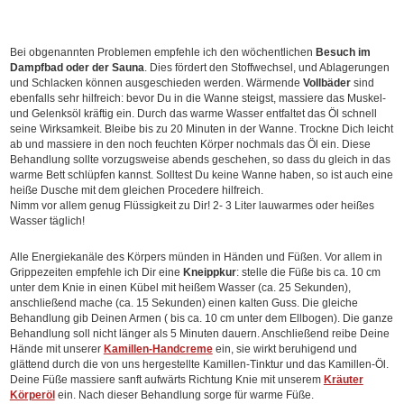
Bei obgenannten Problemen empfehle ich den wöchentlichen
Besuch im
Dampfbad oder der Sauna
. Dies fördert den Stoffwechsel, und Ablagerungen
und Schlacken können ausgeschieden werden. Wärmende
Vollbäder
sind
ebenfalls sehr hilfreich: bevor Du in die Wanne steigst, massiere das Muskel-
und Gelenksöl kräftig ein. Durch das warme Wasser entfaltet das Öl schnell
seine Wirksamkeit. Bleibe bis zu 20 Minuten in der Wanne. Trockne Dich leicht
ab und massiere in den noch feuchten Körper nochmals das Öl ein. Diese
Behandlung sollte vorzugsweise abends geschehen, so dass du gleich in das
warme Bett schlüpfen kannst. Solltest Du keine Wanne haben, so ist auch eine
heiße Dusche mit dem gleichen Procedere hilfreich.
Nimm vor allem genug Flüssigkeit zu Dir! 2- 3 Liter lauwarmes oder heißes
Wasser täglich!
Alle Energiekanäle des Körpers münden in Händen und Füßen. Vor allem in
Grippezeiten empfehle ich Dir eine
Kneippkur
: stelle die Füße bis ca. 10 cm
unter dem Knie in einen Kübel mit heißem Wasser (ca. 25 Sekunden),
anschließend mache (ca. 15 Sekunden) einen kalten Guss. Die gleiche
Behandlung gib Deinen Armen ( bis ca. 10 cm unter dem Ellbogen). Die ganze
Behandlung soll nicht länger als 5 Minuten dauern. Anschließend reibe Deine
Hände mit unserer
Kamillen-Handcreme
ein, sie wirkt beruhigend und
glättend durch die von uns hergestellte Kamillen-Tinktur und das Kamillen-Öl.
Deine Füße massiere sanft aufwärts Richtung Knie mit unserem
Kräuter
Körperöl
ein. Nach dieser Behandlung sorge für warme Füße.