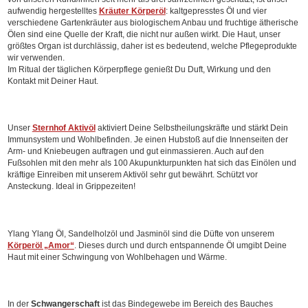
aufwendig hergestelltes
Kräuter Körperöl
: kaltgepresstes Öl und vier
verschiedene Gartenkräuter aus biologischem Anbau und fruchtige ätherische
Ölen sind eine Quelle der Kraft, die nicht nur außen wirkt. Die Haut, unser
größtes Organ ist durchlässig, daher ist es bedeutend, welche Pflegeprodukte
wir verwenden.
Im Ritual der täglichen Körperpflege genießt Du Duft, Wirkung und den
Kontakt mit Deiner Haut.
Unser
Sternhof Aktivöl
aktiviert Deine Selbstheilungskräfte und stärkt Dein
Immunsystem und Wohlbefinden. Je einen Hubstoß auf die Innenseiten der
Arm- und Kniebeugen auftragen und gut einmassieren. Auch auf den
Fußsohlen mit den mehr als 100 Akupunkturpunkten hat sich das Einölen und
kräftige Einreiben mit unserem Aktivöl sehr gut bewährt. Schützt vor
Ansteckung. Ideal in Grippezeiten!
Ylang Ylang Öl, Sandelholzöl und Jasminöl sind die Düfte von unserem
Körperöl „Amor“
. Dieses durch und durch entspannende Öl umgibt Deine
Haut mit einer Schwingung von Wohlbehagen und Wärme.
In der
Schwangerschaft
ist das Bindegewebe im Bereich des Bauches