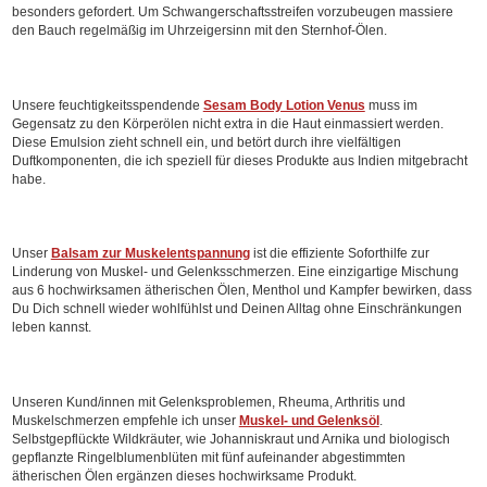
besonders gefordert. Um Schwangerschaftsstreifen vorzubeugen massiere
den Bauch regelmäßig im Uhrzeigersinn mit den Sternhof-Ölen.
Unsere feuchtigkeitsspendende
Sesam Body Lotion Venus
muss im
Gegensatz zu den Körperölen nicht extra in die Haut einmassiert werden.
Diese Emulsion zieht schnell ein, und betört durch ihre vielfältigen
Duftkomponenten, die ich speziell für dieses Produkte aus Indien mitgebracht
habe.
Unser
Balsam zur Muskelentspannung
ist die effiziente Soforthilfe zur
Linderung von Muskel- und Gelenksschmerzen. Eine einzigartige Mischung
aus 6 hochwirksamen ätherischen Ölen, Menthol und Kampfer bewirken, dass
Du Dich schnell wieder wohlfühlst und Deinen Alltag ohne Einschränkungen
leben kannst.
Unseren Kund/innen mit Gelenksproblemen, Rheuma, Arthritis und
Muskelschmerzen empfehle ich unser
Muskel- und Gelenksöl
.
Selbstgepflückte Wildkräuter, wie Johanniskraut und Arnika und biologisch
gepflanzte Ringelblumenblüten mit fünf aufeinander abgestimmten
ätherischen Ölen ergänzen dieses hochwirksame Produkt.