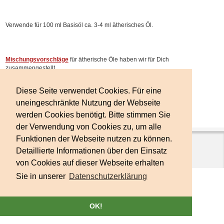
Verwende für 100 ml Basisöl ca. 3-4 ml ätherisches Öl.
Mischungsvorschläge
für ätherische Öle haben wir für Dich
zusammengestellt.
Diese Seite verwendet Cookies. Für eine
uneingeschränkte Nutzung der Webseite
Wir wünschen Dir viel Freude beim Experimentieren!
werden Cookies benötigt. Bitte stimmen Sie
der Verwendung von Cookies zu, um alle
Funktionen der Webseite nutzen zu können.
Copyright © 2026
Sternhof Vitalkosmetik
. Powered by
Zen Cart
Impressum
|
Versand und Bezahlung
|
Datenschutz
Detaillierte Informationen über den Einsatz
AGB
|
Widerrufsbelehrung
|
Kontakt
von Cookies auf dieser Webseite erhalten
Sie in unserer
Datenschutzerklärung
OK!